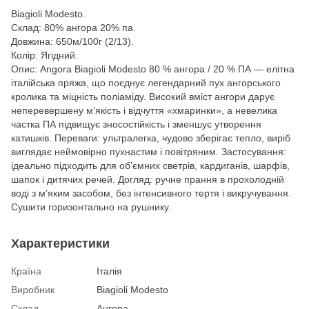
Biagioli Modesto.
Склад: 80% ангора 20% па.
Довжина: 650м/100г (2/13).
Колір: Ягідний.
Опис: Angora Biagioli Modesto 80 % ангора / 20 % ПА — елітна
італійська пряжа, що поєднує легендарний пух ангорського
кролика та міцність поліаміду. Високий вміст ангори дарує
неперевершену м’якість і відчуття «хмаринки», а невелика
частка ПА підвищує зносостійкість і зменшує утворення
катишків. Переваги: ультралегка, чудово зберігає тепло, виріб
виглядає неймовірно пухнастим і повітряним. Застосування:
ідеально підходить для об’ємних светрів, кардиганів, шарфів,
шапок і дитячих речей. Догляд: ручне прання в прохолодній
воді з м’яким засобом, без інтенсивного тертя і викручування.
Сушити горизонтально на рушнику.
Характеристики
Країна
Італія
Виробник
Biagioli Modesto
Склад
Ангора