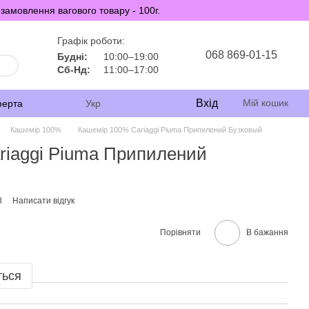
замовлення вагового товару - 100г.
Графік роботи:
068 869-01-15
Будні:
10:00–19:00
Сб-Нд:
11:00–17:00
Вхід
Мій кошик
ферта
Укр
Кашемір 100%
Кашемір 100% Cariaggi Piuma Припилений Бузковый
riaggi Piuma Припилений
8
Написати відгук
Порівняти
В бажання
ться