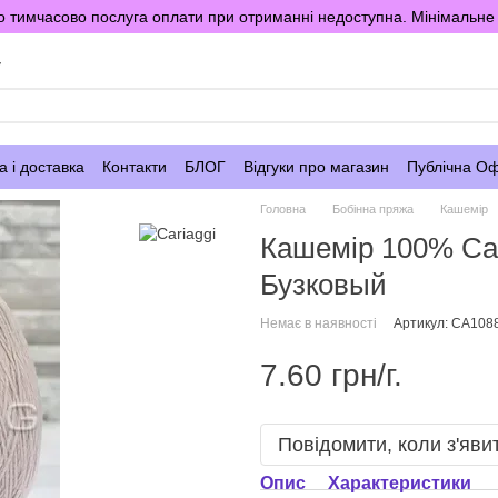
 тимчасово послуга оплати при отриманні недоступна. Мінімальне 
у
 і доставка
Контакти
БЛОГ
Відгуки про магазин
Публічна О
Головна
Бобінна пряжа
Кашемір
Кашемір 100% Ca
Бузковый
Немає в наявності
Артикул: CA108
7.60 грн/г.
Повідомити, коли з'яви
Опис
Характеристики