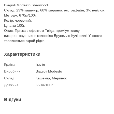
Biagioli Modesto Sherwood.
Склад: 29% кашемір, 68% меринос екстрафайн, 3% нейлон.
Метраж: 670м/100г.
Колір: червоний.
Ціна за 100г.
Опис: Пряжа з ефектом Твіда, преміум класу,
використовується в колекціях Брунелло Кучінеллі. У стоках
трапляється вкрай рідко.
Характеристики
Країна
Італія
Виробник
Biagioli Modesto
Склад
Кашемір, Меринос
Довжина
650м/100г
Відгуки