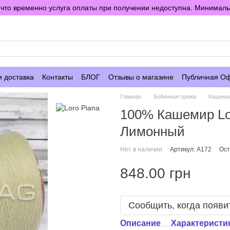
то временно услуга оплаты при получении недоступна. Минимальны
е
и доставка
Контакты
БЛОГ
Отзывы о магазине
Публичная О
Главная
Бобинная пряжа
Кашеми
100% Кашемир L
Лимонный
Нет в наличии
Артикул: A172
Ост
848.00 грн
Сообщить, когда появи
Описание
Характеристи