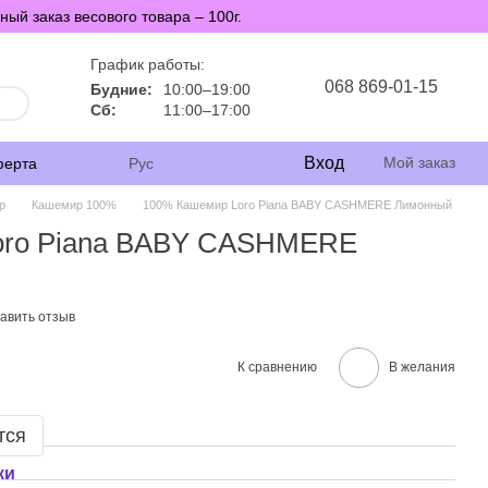
й заказ весового товара – 100г.
График работы:
068 869-01-15
Будние:
10:00–19:00
Сб:
11:00–17:00
Вход
Мой заказ
ферта
Рус
р
Кашемир 100%
100% Кашемир Loro Piana BABY CASHMERE Лимонный
oro Piana BABY CASHMERE
авить отзыв
К сравнению
В желания
тся
ки