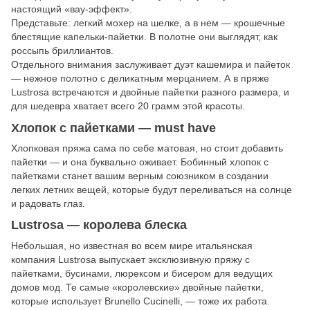
настоящий «вау-эффект».
Представьте: легкий мохер на шелке, а в нем — крошечные
блестящие капельки-пайетки. В полотне они выглядят, как
россыпь бриллиантов.
Отдельного внимания заслуживает дуэт кашемира и пайеток
— нежное полотно с деликатным мерцанием. А в пряже
Lustrosa встречаются и двойные пайетки разного размера, и
для шедевра хватает всего 20 грамм этой красоты.
Хлопок с пайетками — must have
Хлопковая пряжа сама по себе матовая, но стоит добавить
пайетки — и она буквально оживает. Бобинный хлопок с
пайетками станет вашим верным союзником в создании
легких летних вещей, которые будут переливаться на солнце
и радовать глаз.
Lustrosa — королева блеска
Небольшая, но известная во всем мире итальянская
компания Lustrosa выпускает эксклюзивную пряжу с
пайетками, бусинами, люрексом и бисером для ведущих
домов мод. Те самые «королевские» двойные пайетки,
которые использует Brunello Cucinelli, — тоже их работа.