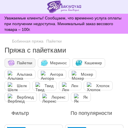
Уважаемые клиенты! Сообщаем, что временно услуга оплаты
при получении недоступна. Минимальный заказ весового
товара – 100г.
Бобинная пряжа
Пайетки
Пряжа с пайетками
Пайетки
Меринос
Кашемир
Альпака
Ангора
Мохер
Шелк
Твид
Лен
Хлопок
Верблюд
Люрекс
Як
Фильтр
По популярности