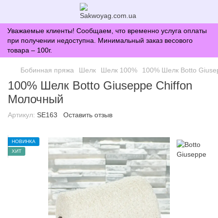
Уважаемые клиенты! Сообщаем, что временно услуга оплаты
при получении недоступна. Минимальный заказ весового
товара – 100г.
Бобинная пряжа
Шелк
Шелк 100%
100% Шелк Botto Giuse
100% Шелк Botto Giuseppe Chiffon
Молочный
Артикул:
SE163
Оставить отзыв
НОВИНКА
ХИТ