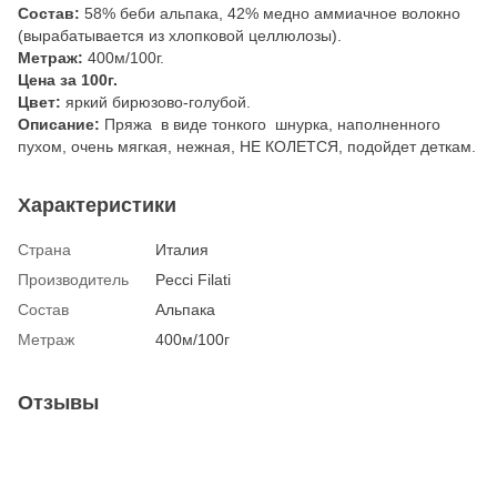
Состав:
58% беби альпака, 42% медно аммиачное волокно
(вырабатывается из хлопковой целлюлозы).
Метраж:
400м/100г.
Цена за 100г.
Цвет:
яркий бирюзово-голубой.
Описание:
Пряжа в виде тонкого шнурка, наполненного
пухом, очень мягкая, нежная, НЕ КОЛЕТСЯ, подойдет деткам.
Характеристики
Страна
Италия
Производитель
Pecci Filati
Состав
Альпака
Метраж
400м/100г
Отзывы