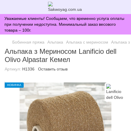
Уважаемые клиенты! Сообщаем, что временно услуга оплаты
при получении недоступна. Минимальный заказ весового
товара – 100г.
Бобинная пряжа
Альпака
Альпака с мериносом
Альпака з 
Альпака з Мериносом Lanificio dell
Olivo Alpastar Кемел
Артикул:
H1336
Оставить отзыв
НОВИНКА