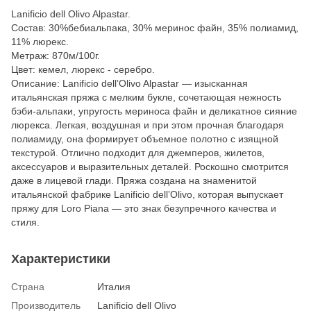
Lanificio dell Olivo Alpastar.
Состав: 30%бебиальпака, 30% меринос файн, 35% полиамид,
11% люрекс.
Метраж: 870м/100г.
Цвет: кемел, люрекс - серебро.
Описание: Lanificio dell’Olivo Alpastar — изысканная
итальянская пряжа с мелким букле, сочетающая нежность
бэби-альпаки, упругость мериноса файн и деликатное сияние
люрекса. Легкая, воздушная и при этом прочная благодаря
полиамиду, она формирует объемное полотно с изящной
текстурой. Отлично подходит для джемперов, жилетов,
аксессуаров и выразительных деталей. Роскошно смотрится
даже в лицевой глади. Пряжа создана на знаменитой
итальянской фабрике Lanificio dell’Olivo, которая выпускает
пряжу для Loro Piana — это знак безупречного качества и
стиля.
Характеристики
Страна
Италия
Производитель
Lanificio dell Olivo