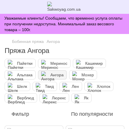
Уважаемые клиенты! Сообщаем, что временно услуга оплаты
при получении недоступна. Минимальный заказ весового
товара – 100г.
Бобинная пряжа
Ангора
Пряжа Ангора
Пайетки
Меринос
Кашемир
Альпака
Ангора
Мохер
Шелк
Твид
Лен
Хлопок
Верблюд
Люрекс
Як
Фильтр
По популярности