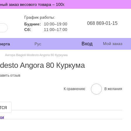
й заказ весового товара – 100г.
График работы:
068 869-01-15
Будние:
10:00–19:00
Сб:
11:00–17:00
Вход
Мой заказ
ферта
Рус
Ангора Biagioli Modesto Angora 80 Куркума
odesto Angora 80 Куркума
авить отзыв
К сравнению
В желания
тся
ки