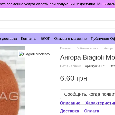
то временно услуга оплаты при получении недоступна. Минимальны
е
и доставка
Контакты
БЛОГ
Отзывы о магазине
Публичная О
Главная
Бобинная пряжа
Ангора
Ангора Biagioli M
Нет в наличии
Артикул: A171
Ост
6.60 грн
Сообщить, когда появи
Описание
Характеристи
Доставка
Оплата