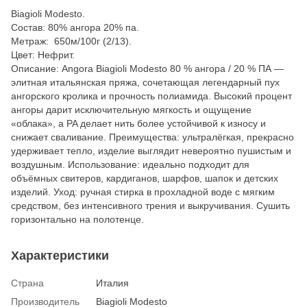
Biagioli Modesto.
Состав: 80% ангора 20% па.
Метраж: 650м/100г (2/13).
Цвет: Нефрит.
Описание: Angora Biagioli Modesto 80 % ангора / 20 % ПА —
элитная итальянская пряжа, сочетающая легендарный пух
ангорского кролика и прочность полиамида. Высокий процент
ангоры дарит исключительную мягкость и ощущение
«облака», а PA делает нить более устойчивой к износу и
снижает сваливание. Преимущества: ультралёгкая, прекрасно
удерживает тепло, изделие выглядит невероятно пушистым и
воздушным. Использование: идеально подходит для
объёмных свитеров, кардиганов, шарфов, шапок и детских
изделий. Уход: ручная стирка в прохладной воде с мягким
средством, без интенсивного трения и выкручивания. Сушить
горизонтально на полотенце.
Характеристики
Страна
Италия
Производитель
Biagioli Modesto