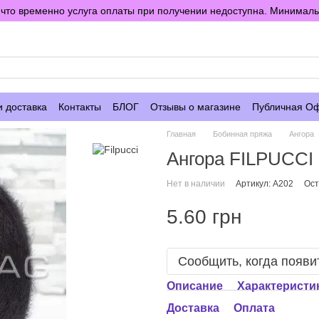
то временно услуга оплаты при получении недоступна. Минимальны
е
и доставка
Контакты
БЛОГ
Отзывы о магазине
Публичная О
Главная
Бобинная пряжа
Ангора
Ангора FILPUCC
Нет в наличии
Артикул: A202
Ост
5.60 грн
Сообщить, когда появи
Описание
Характеристи
Доставка
Оплата