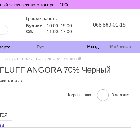
й заказ весового товара – 100г.
График работы:
068 869-01-15
Будние:
10:00–19:00
Сб:
11:00–17:00
Вход
Мой заказ
ферта
Рус
Ангора FILPUCCI FLUFF ANGORA 70% Черный
I FLUFF ANGORA 70% Черный
авить отзыв
К сравнению
В желания
тся
ки