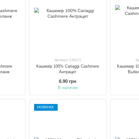
Артикул: CA1172
А
shmere
Кашемір 100% Cariaggi Cashmere
Кашемир 10
еланж
Антрацит
Выбе
6.90 грн
В наличии
НОВИНКА