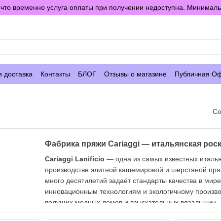
то временно услуга оплаты при получении недоступна. Минимальны
е
и доставка
Контакты
БЛОГ
Отзывы о магазине
Публичная О
Со
Фабрика пряжи Cariaggi — итальянская рос
Cariaggi Lanificio
— одна из самых известных италь
производстве элитной кашемировой и шерстяной пря
много десятилетий задаёт стандарты качества в мире
инновационным технологиям и экологичному произво
ведущих модных домов и взыскательных вязальщиц.
Наследие совершенства