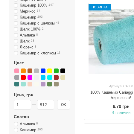
Кашемир 100%
147
НОВИНКА
Меринос
37
Кашемир
203
Кашемир с шелком
48
Шелк 100%
2
Альпака
8
Шелк
23
Люрекс
3
Кашемир с хлопком
11
Цвет
Артикул: CA858
100% Кашемир Cariaggi
Цена, грн
Бирюзовый
От Цена, грн
До Цена, грн
OK
6.70 грн
В наличии
Состав
Альпака
8
Кашемир
203