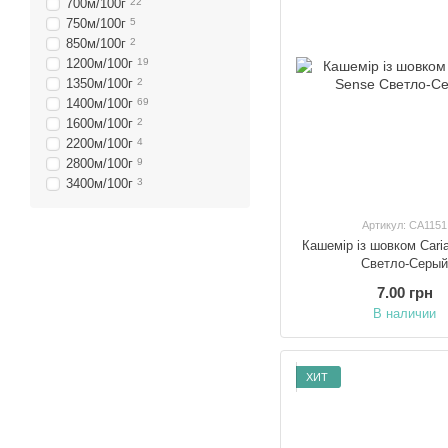
700м/100г
22
750м/100г
5
850м/100г
2
1200м/100г
19
1350м/100г
2
1400м/100г
69
1600м/100г
2
2200м/100г
4
2800м/100г
9
3400м/100г
3
Артикул: CA1151
Кашемір із шовком Cari
Светло-Серы
7.00 грн
В наличии
ХИТ