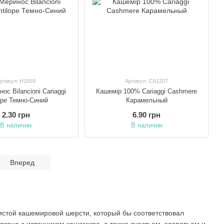
ртикул: H1659
Артикул: CA1207
ос Bilancioni Cariaggi
Кашемір 100% Cariaggi Cashmere
ope Темно-Синий
Карамельный
2.30 грн
6.90 грн
В наличии
В наличии
3
Вперед
истой кашемировой шерсти, который бы соответствовал
язана с источником кашемира, а также счастьем, здоровьем и