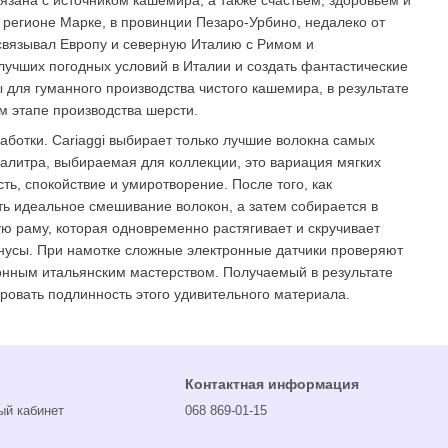
 регионе Марке, в провинции Пезаро-Урбино, недалеко от
связывал Европу и северную Италию с Римом и
учших погодных условий в Италии и создать фантастические
для гуманного производства чистого кашемира, в результате
м этапе производства шерсти.
отки. Cariaggi выбирает только лучшие волокна самых
палитра, выбираемая для коллекции, это вариация мягких
ь, спокойствие и умиротворение. После того, как
ь идеальное смешивание волокон, а затем собирается в
 раму, которая одновременно растягивает и скручивает
онусы. При намотке сложные электронные датчики проверяют
онным итальянским мастерством. Получаемый в результате
ровать подлинность этого удивительного материала.
Контактная информация
ый кабинет
068 869-01-15