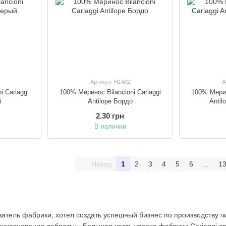
Артикул: H1482
А
i Cariaggi
100% Меринос Bilancioni Cariaggi
100% Мерин
й
Antilope Бордо
Antil
2.30 грн
В наличии
Назад
1
2
3
4
5
6
...
1
атель фабрики, хотел создать успешный бизнес по производству ч
икосновения доброты». Большая часть успеха фабрики Cariaggi св