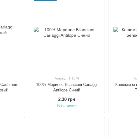
Ищете премиальную пряжу с безупречным составом 
которая вдохновляет в каждом стежке.
Артикул: H1574
А
 Cashmere
100% Меринос Bilancioni Cariaggi
Кашемір із 
овый
Antilope Синий
Т
2.30 грн
В наличии