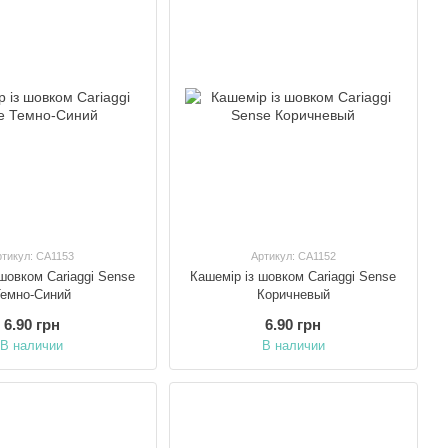
и богатой историей? Выбирайте
Cariaggi
— роскошь,
ртикул: CA1153
Артикул: CA1152
шовком Cariaggi Sense
Кашемір із шовком Cariaggi Sense
емно-Синий
Коричневый
6.90 грн
6.90 грн
В наличии
В наличии