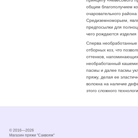
общим благополучием коз
очаровательного района
Средиземноморьем, явля
предпосылки для полноце
чего рождаются изделия 
Сперва необработанные 
отборных коз, что позво
оттенков, напоминающих 
необработанный кашемир
пасмы и далее пасмы ук
пряжу, делая ее эластич
волокна на наличие деф
этого сложного технолог
© 2016—2026
Магазин пряжи "Саквояж"