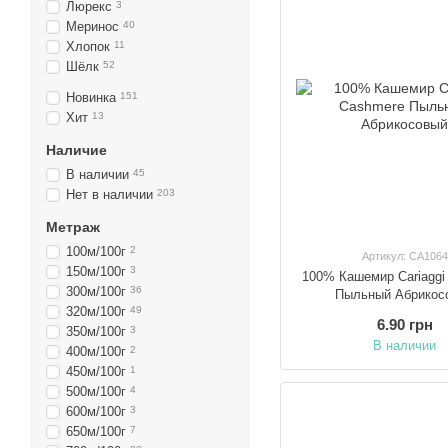
Люрекс
3
Меринос
40
Хлопок
11
Шёлк
52
Новинка
151
Хит
13
Наличие
В наличии
45
Нет в наличии
203
Метраж
100м/100г
2
Артикул: CA1064
150м/100г
3
100% Кашемир Cariaggi
300м/100г
36
Пыльный Абрикос
320м/100г
49
6.90 грн
350м/100г
3
В наличии
400м/100г
2
450м/100г
1
500м/100г
4
600м/100г
3
650м/100г
7