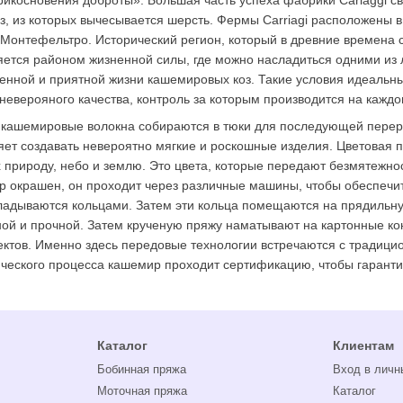
, из которых вычесывается шерсть. Фермы Carriagi расположены в
 Монтефельтро. Исторический регион, который в древние времена 
ется районом жизненной силы, где можно насладиться одними из л
нной и приятной жизни кашемировых коз. Такие условия идеальны 
неверояного качества, контроль за которым производится на каждо
кашемировые волокна собираются в тюки для последующей перераб
ляет создавать невероятно мягкие и роскошные изделия. Цветовая 
природу, небо и землю. Это цвета, которые передают безмятежност
 окрашен, он проходит через различные машины, чтобы обеспечит
ладываются кольцами. Затем эти кольца помещаются на прядильную
ной и прочной. Затем крученую пряжу наматывают на картонные к
ектов. Именно здесь передовые технологии встречаются с традици
ического процесса кашемир проходит сертификацию, чтобы гаранти
Каталог
Клиентам
Бобинная пряжа
Вход в личн
Моточная пряжа
Каталог