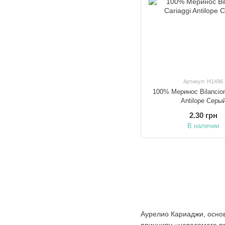
Артикул: H1496
100% Меринос Bilancion
Antilope Серы
2.30 грн
В наличии
Аурелио Кариаджи, основ
принципу «невесомого пр