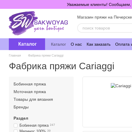
Перейти к основному контенту
Уважаемые клиенты! Сообщаем, ч
Магазин пряжи на Печерск
Каталог
Каталог
О нас
Как заказать
Оплата 
Главная
Фабрика пряжи Cariaggi
Фабрика пряжи Cariaggi
Бобинная пряжа
Моточная пряжа
Товары для вязания
Бренды
Раздел
Бобинная пряжа
247
Меринос 100%
39