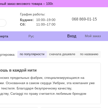
й заказ весового товара – 100г.
График работы:
068 869-01-15
Будние:
10:00–19:00
Сб:
11:00–17:00
Вход
Мой заказ
ферта
Рус
по популярности
сначала дешевле
по названию
ртировка:
кошь в каждой нити
янских прядильных фабрик, специализирующаяся на
жи. Основанная в самом сердце Умбрии, эта компания уже
 текстиля. Благодаря безупречному качеству,
дству, Cariaggi по праву считается любимым брендом