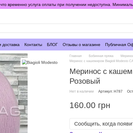
то временно услуга оплаты при получении недоступна. Минимальны
е
и доставка
Контакты
БЛОГ
Отзывы о магазине
Публичная О
Главная
Бобинная пряжа
Мерино
Меринос с кашемиром Biagioli Modesto 
Меринос с кашеми
Розовый
Нет в наличии
Артикул: H787
Ост
160.00 грн
Сообщить, когда появи