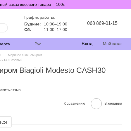
й заказ весового товара – 100г.
График работы:
068 869-01-15
Будние:
10:00–19:00
Сб:
11:00–17:00
Вход
Мой заказ
ферта
Рус
с
Меринос с кашемиром
CASH30 Розовый
ром Biagioli Modesto CASH30
авить отзыв
К сравнению
В желания
тся