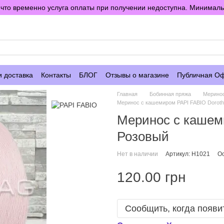
то временно услуга оплаты при получении недоступна. Минимальны
е
и доставка
Контакты
БЛОГ
Отзывы о магазине
Публичная О
Главная
Бобинная пряжа
Мерино
Меринос с кашемиром PAPI FABIO Dorot
Меринос с кашем
Розовый
Нет в наличии
Артикул: H1021
Ос
120.00 грн
Сообщить, когда появи