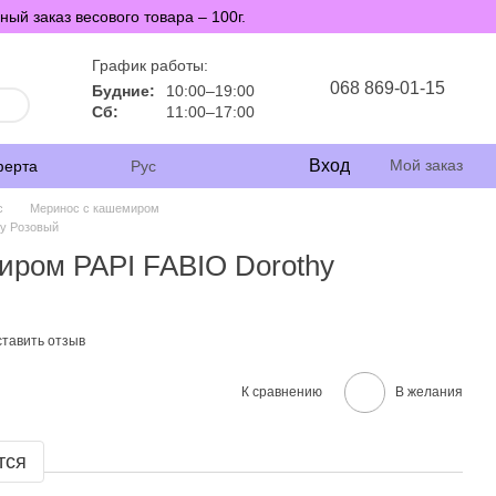
й заказ весового товара – 100г.
График работы:
068 869-01-15
Будние:
10:00–19:00
Сб:
11:00–17:00
Вход
Мой заказ
ферта
Рус
с
Меринос с кашемиром
hy Розовый
иром PAPI FABIO Dorothy
тавить отзыв
К сравнению
В желания
тся