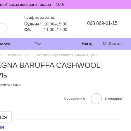
й заказ весового товара – 100г.
График работы:
068 869-01-15
Будние:
10:00–19:00
Сб:
11:00–17:00
Вход
Мой заказ
ферта
Рус
с
Меринос 100%
Меринос Zegna Baruffa Cashwool Сирень
ZEGNA BARUFFA CASHWOOL
ль
авить отзыв
К сравнению
В желания
тся
ки