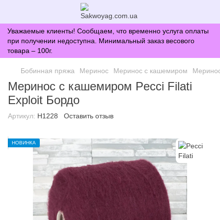
Уважаемые клиенты! Сообщаем, что временно услуга оплаты
при получении недоступна. Минимальный заказ весового
товара – 100г.
Бобинная пряжа
Меринос
Меринос с кашемиром
Меринос 
Меринос с кашемиром Pecci Filati
Exploit Бордо
Артикул:
H1228
Оставить отзыв
НОВИНКА