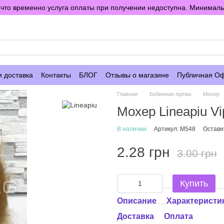
то временно услуга оплаты при получении недоступна. Минимальны
е
и доставка
Контакты
БЛОГ
Отзывы о магазине
Публичная О
Главная
Бобинная пряжа
Мохер
Мохер Lineapiu V
В наличии
Артикул: M548
Остави
2.28 грн
3.00 грн
Купить
Описание
Характеристи
Доставка
Оплата