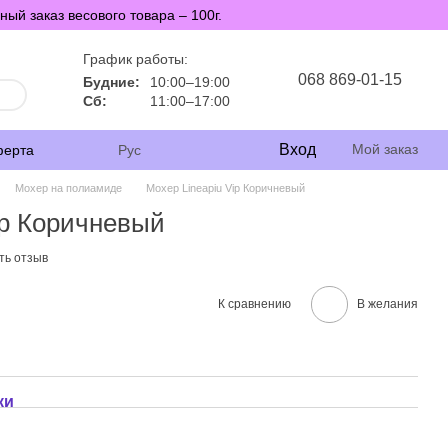
й заказ весового товара – 100г.
График работы:
068 869-01-15
Будние:
10:00–19:00
Сб:
11:00–17:00
Вход
Мой заказ
ферта
Рус
Мохер на полиамиде
Мохер Lineapiu Vip Коричневый
ip Коричневый
ть отзыв
К сравнению
В желания
ки