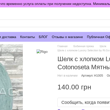
то временно услуга оплаты при получении недоступна. Минимальны
е
и доставка
Контакты
БЛОГ
Отзывы о магазине
Публичная О
Главная
Бобинная пряжа
Шелк
Шелк с хлопком Luxory Selection by Ri.G
Шелк с хлопком Lu
Cotonoseta Мятн
Нет в наличии
Артикул: H1005
Ос
140.00 грн
Сообщить, когда появи