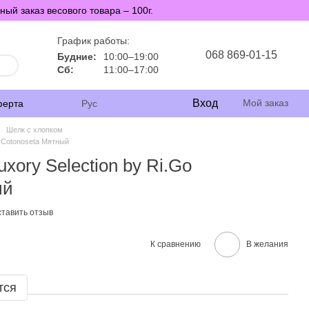
й заказ весового товара – 100г.
График работы:
068 869-01-15
Будние:
10:00–19:00
Сб:
11:00–17:00
Вход
Мой заказ
ферта
Рус
Шелк с хлопком
o Cotonoseta Мятный
xory Selection by Ri.Go
ый
тавить отзыв
К сравнению
В желания
тся