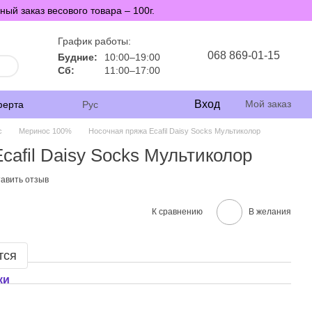
й заказ весового товара – 100г.
График работы:
068 869-01-15
Будние:
10:00–19:00
Сб:
11:00–17:00
Вход
Мой заказ
ферта
Рус
с
Меринос 100%
Носочная пряжа Ecafil Daisy Socks Мультиколор
cafil Daisy Socks Мультиколор
авить отзыв
К сравнению
В желания
тся
ки