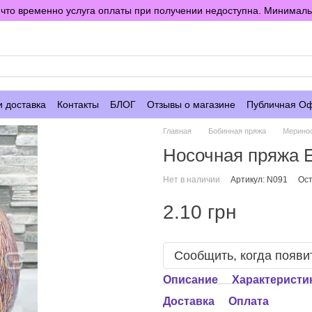
то временно услуга оплаты при получении недоступна. Минимальны
е
и доставка
Контакты
БЛОГ
Отзывы о магазине
Публичная О
Главная
Бобинная пряжа
Мерино
Носочная пряжа E
Нет в наличии
Артикул: N091
Ост
2.10 грн
Сообщить, когда появи
Описание
Характеристи
Доставка
Оплата