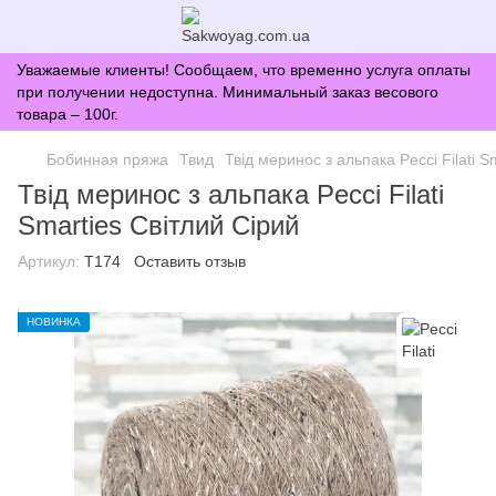
Уважаемые клиенты! Сообщаем, что временно услуга оплаты
при получении недоступна. Минимальный заказ весового
товара – 100г.
Бобинная пряжа
Твид
Твід меринос з альпака Pecci Filati 
Твід меринос з альпака Pecci Filati
Smarties Світлий Сірий
Артикул:
T174
Оставить отзыв
НОВИНКА