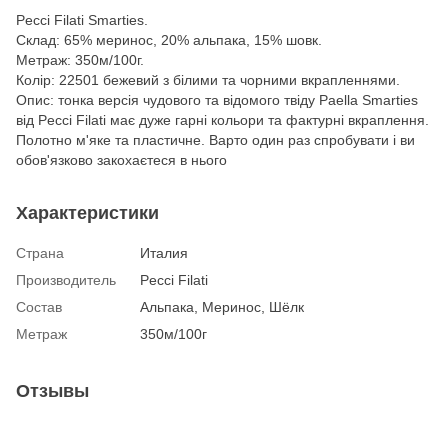
Pecci Filati Smarties.
Склад: 65% меринос, 20% альпака, 15% шовк.
Метраж: 350м/100г.
Колір: 22501 бежевий з білими та чорними вкрапленнями.
Опис: тонка версія чудового та відомого твіду Paella Smarties
від Pecci Filati має дуже гарні кольори та фактурні вкраплення.
Полотно м'яке та пластичне. Варто один раз спробувати і ви
обов'язково закохаєтеся в нього
Характеристики
Страна
Италия
Производитель
Pecci Filati
Состав
Альпака, Меринос, Шёлк
Метраж
350м/100г
Отзывы