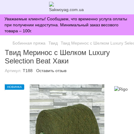
Уважаемые клиенты! Сообщаем, что временно услуга оплаты
при получении недоступна. Минимальный заказ весового
товара – 100г.
Бобинная пряжа
Твид
Твид Меринос с Шелком Luxury Selec
Твид Меринос с Шелком Luxury
Selection Beat Хаки
Артикул:
T188
Оставить отзыв
НОВИНКА