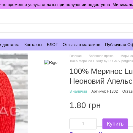
то временно услуга оплаты при получении недоступна. Минимальны
е
и доставка
Контакты
БЛОГ
Отзывы о магазине
Публичная О
Главная
Бобинная пряжа
Мерино
100% Меринос Luxury by Ri.Go Supergee
100% Меринос Lux
Неоновий Апельс
В наличии
Артикул: H1302
Остав
1.80 грн
Купить