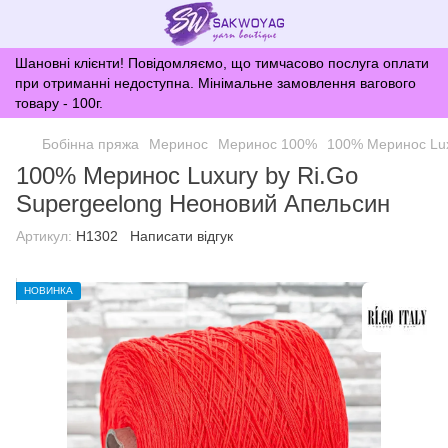
Шановні клієнти! Повідомляємо, що тимчасово послуга оплати
при отриманні недоступна. Мінімальне замовлення вагового
товару - 100г.
Бобінна пряжа
Меринос
Меринос 100%
100% Меринос Lux
100% Меринос Luxury by Ri.Go
Supergeelong Неоновий Апельсин
Артикул:
H1302
Написати відгук
НОВИНКА