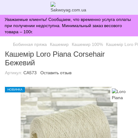
Уважаемые клиенты! Сообщаем, что временно услуга оплаты
при получении недоступна. Минимальный заказ весового
товара – 100г.
Бобинная пряжа
Кашемир
Кашемир 100%
Кашемір Loro P
Кашемір Loro Piana Corsehair
Бежевий
Артикул:
CA573
Оставить отзыв
НОВИНКА