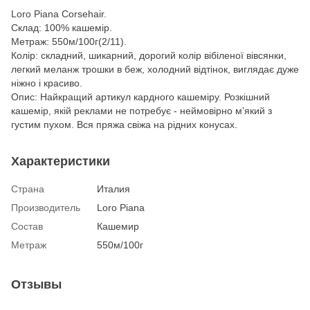
Loro Piana Corsehair.
Склад: 100% кашемір.
Метраж: 550м/100г(2/11).
Колір: складний, шикарний, дорогий колір вібіленої вівсянки,
легкий меланж трошки в беж, холодний відтінок, виглядає дуже
ніжно і красиво.
Опис: Найкращий артикул кардного кашеміру. Розкішний
кашемір, якій реклами не потребує - неймовірно м’який з
густим пухом. Вся пряжа свіжа на рідних конусах.
Характеристики
Страна
Италия
Производитель
Loro Piana
Состав
Кашемир
Метраж
550м/100г
Отзывы