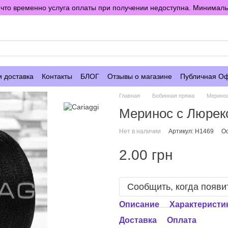
то временно услуга оплаты при получении недоступна. Минимальны
е
и доставка
Контакты
БЛОГ
Отзывы о магазине
Публичная О
Главная
Бобинная пряжа
Мерино
Меринос с Люрекс
Нет в наличии
Артикул: H1469
Ос
2.00 грн
Сообщить, когда появи
Описание
Характеристи
Доставка
Оплата