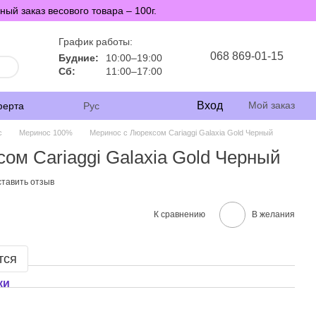
й заказ весового товара – 100г.
График работы:
068 869-01-15
Будние:
10:00–19:00
Сб:
11:00–17:00
Вход
Мой заказ
ферта
Рус
с
Меринос 100%
Меринос с Люрексом Cariaggi Galaxia Gold Черный
ом Cariaggi Galaxia Gold Черный
тавить отзыв
К сравнению
В желания
тся
ки