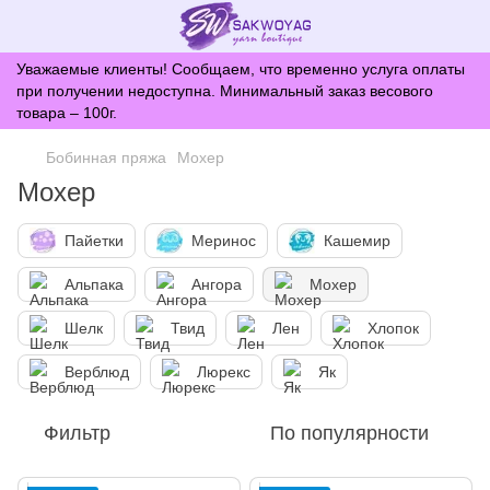
Уважаемые клиенты! Сообщаем, что временно услуга оплаты
при получении недоступна. Минимальный заказ весового
товара – 100г.
Бобинная пряжа
Мохер
Мохер
Пайетки
Меринос
Кашемир
Альпака
Ангора
Мохер
Шелк
Твид
Лен
Хлопок
Верблюд
Люрекс
Як
Фильтр
По популярности