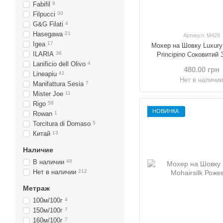
Fabifil
9
Filpucci
30
G&G Filati
4
Hasegawa
21
Артикул: M428
Igea
17
Мохер на Шовку Luxury 
ILARIA
36
Principino Соковитий
Lanificio dell Olivo
4
480.00 грн
Lineapiu
41
Нет в наличи
Manifattura Sesia
7
Mister Joe
11
Rigo
58
НОВИНКА
Rowan
1
Torcitura di Domaso
5
Китай
13
Наличие
В наличии
48
Нет в наличии
212
Метраж
100м/100г
4
150м/100г
7
160м/100г
7