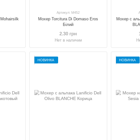
Артикул: M452
Mohairsilk
Мохер Torcitura Di Domaso Eros
Мохер с альп
Білий
BL
2.30 грн
и
Нет в наличии
Н
НОВИНКА
НОВИНКА