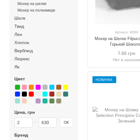
Мохер на шелке
Мохер на полиамиде
Шелк
Твид
Артикул: M589
Лен
Мохер на Шелке Filpucc
Хлопок
Горький Шокол
Верблюд
7.60 грн
Люрекс
Нет в наличи
Як
Цвет
НОВИНКА
Цена, грн
От Цена, грн
До Цена, грн
OK
Бренд