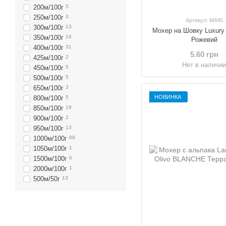
200м/100г
5
250м/100г
3
Артикул: M445
300м/100г
13
Мохер на Шовку Luxury 
350м/100г
24
Рожевий
400м/100г
31
5.60 грн
425м/100г
2
Нет в наличи
450м/100г
5
500м/100г
5
650м/100г
3
НОВИНКА
800м/100г
5
850м/100г
19
900м/100г
2
950м/100г
13
1000м/100г
89
1050м/100г
1
1500м/100г
6
2000м/100г
1
500м/50г
13