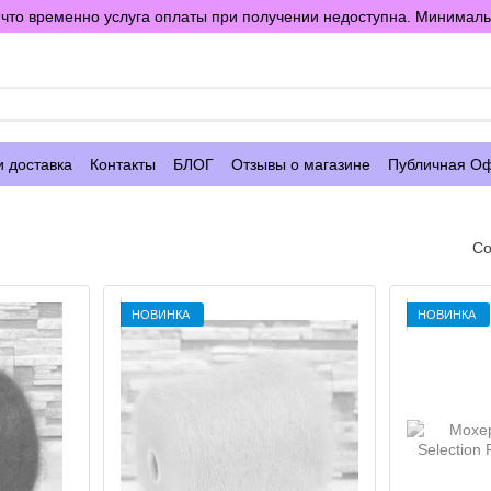
то временно услуга оплаты при получении недоступна. Минимальны
е
и доставка
Контакты
БЛОГ
Отзывы о магазине
Публичная О
Со
НОВИНКА
НОВИНКА