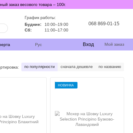
й заказ весового товара – 100г.
График работы:
068 869-01-15
Будние:
10:00–19:00
Сб:
11:00–17:00
Вход
Мой заказ
ферта
Рус
по популярности
сначала дешевле
по названию
ртировка:
НОВИНКА