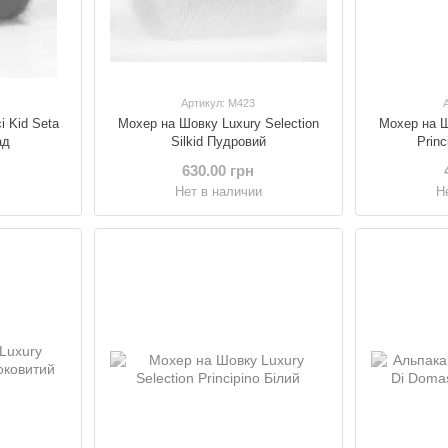
Артикул: M423
i Kid Seta
Мохер на Шовку Luxury Selection
Мохер на Ш
ад
Silkid Пудровий
Prin
630.00 грн
и
Нет в наличии
Н