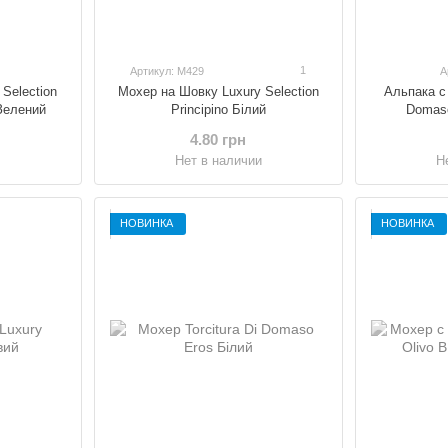
1
Артикул: M429
А
Selection
Мохер на Шовку Luxury Selection
Альпака с 
 Зелений
Principino Білий
Domas
4.80 грн
и
Нет в наличии
Н
НОВИНКА
НОВИНКА