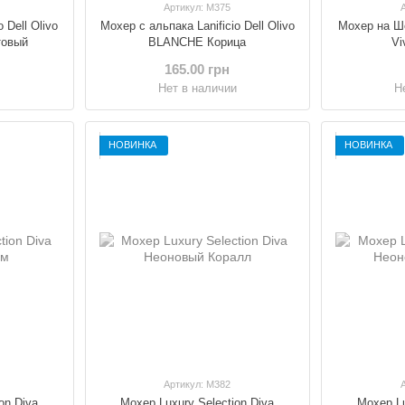
Артикул: M375
 Dell Olivo
Мохер с альпака Lanificio Dell Olivo
Мохер на Шё
товый
BLANCHE Корица
Vi
165.00 грн
и
Нет в наличии
Н
НОВИНКА
НОВИНКА
Артикул: M382
on Diva
Мохер Luxury Selection Diva
Мохер Lu