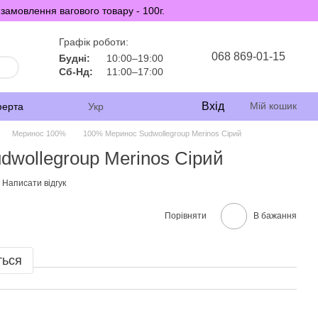
замовлення вагового товару - 100г.
Графік роботи:
068 869-01-15
Будні:
10:00–19:00
Сб-Нд:
11:00–17:00
Вхід
Мій кошик
ферта
Укр
Меринос 100%
100% Меринос Sudwollegroup Merinos Сірий
wollegroup Merinos Сірий
Написати відгук
Порівняти
В бажання
ться