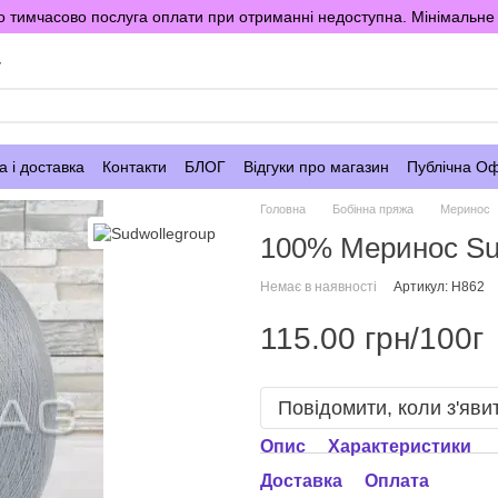
 тимчасово послуга оплати при отриманні недоступна. Мінімальне 
у
 і доставка
Контакти
БЛОГ
Відгуки про магазин
Публічна О
Головна
Бобінна пряжа
Меринос
100% Меринос Sud
Немає в наявності
Артикул: H862
115.00 грн/100г
Повідомити, коли з'яви
Опис
Характеристики
Доставка
Оплата