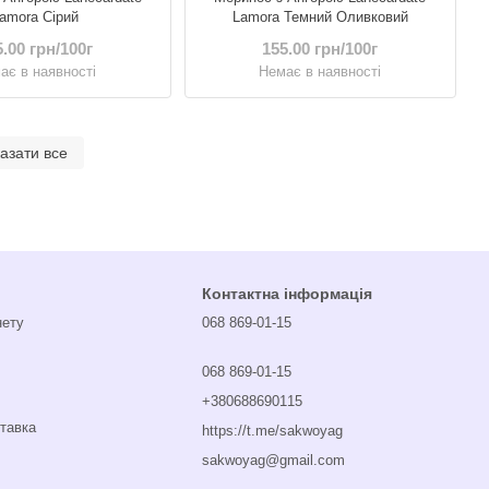
amora Сірий
Lamora Темний Оливковий
.00 грн/100г
155.00 грн/100г
ає в наявності
Немає в наявності
азати все
Контактна інформація
нету
068 869-01-15
068 869-01-15
+380688690115
ставка
https://t.me/sakwoyag
sakwoyag@gmail.com