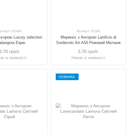
ртикул: H1404
Артикул: H1366
горою Luxury selection
Меринос з Ангорою Lanificio di
alangora Екрю
Sordevolo Art.A50 Рожевий Меланж
2.70 грн/г.
2.70 грн/г.
ає в наявності
Немає в наявності
НОВИНКА