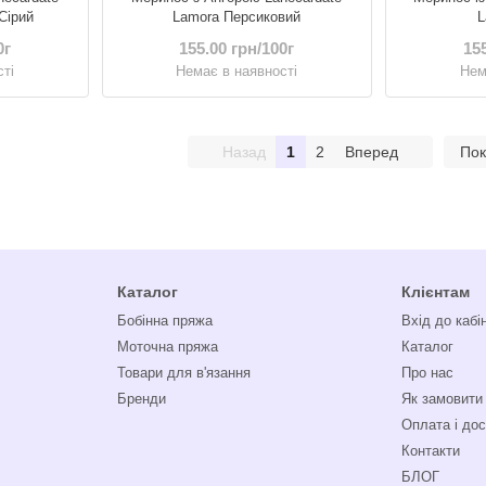
Сірий
Lamora Персиковий
L
0г
155.00 грн/100г
155
ті
Немає в наявності
Нем
Назад
1
2
Вперед
Пок
Каталог
Клієнтам
Бобінна пряжа
Вхід до кабі
Моточна пряжа
Каталог
Товари для в'язання
Про нас
Бренди
Як замовити
Оплата і до
Контакти
БЛОГ