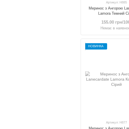
Артикул: H885
Меринос з Ангорою La
Lamora Темний С
155.00 грн/10
Немає в наявнос
НОВИНКА
Артикул: H877
Меринос з Ангорою La