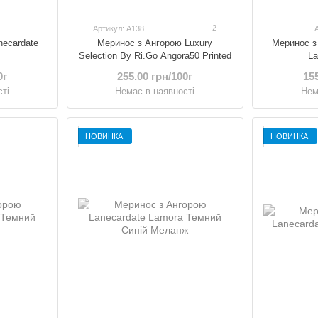
2
Артикул: A138
necardate
Меринос з Ангорою Luxury
Меринос з
Selection By Ri.Go Angora50 Printed
L
0г
255.00 грн/100г
155
ті
Немає в наявності
Нем
НОВИНКА
НОВИНКА