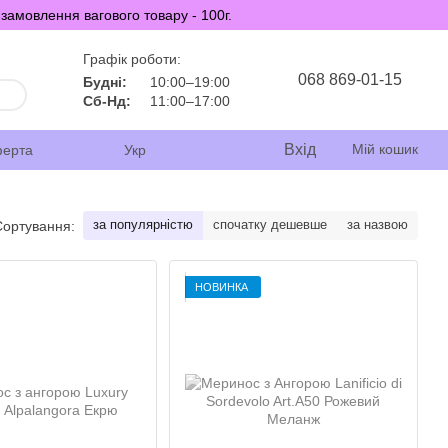
замовлення вагового товару - 100г.
Графік роботи:
068 869-01-15
Будні:
10:00–19:00
Сб-Нд:
11:00–17:00
Вхід
Мій кошик
ферта
Укр
за популярністю
спочатку дешевше
за назвою
Сортування:
НОВИНКА