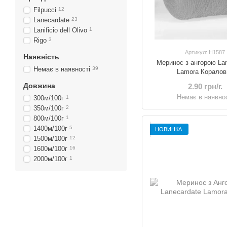
Filpucci
12
Lanecardate
23
Lanificio dell Olivo
1
Rigo
3
Артикул: H1587
Наявність
Меринос з ангорою Lan
Немає в наявності
39
Lamora Коралов
Довжина
2.90 грн/г.
Немає в наявнос
300м/100г
1
350м/100г
2
800м/100г
1
1400м/100г
5
НОВИНКА
1500м/100г
12
1600м/100г
16
2000м/100г
1