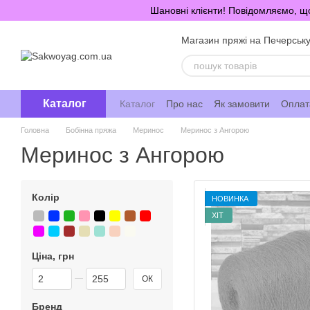
Перейти до основного контенту
Шановні клієнти! Повідомляємо, що
Магазин пряжі на Печерськ
Каталог
Каталог
Про нас
Як замовити
Оплата
Головна
Бобінна пряжа
Меринос
Меринос з Ангорою
Меринос з Ангорою
Колір
НОВИНКА
ХІТ
Ціна, грн
Від Ціна, грн
До Ціна, грн
ОК
Бренд