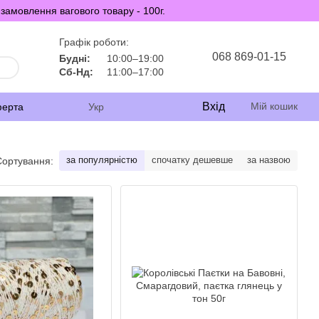
замовлення вагового товару - 100г.
Графік роботи:
068 869-01-15
Будні:
10:00–19:00
Сб-Нд:
11:00–17:00
Вхід
Мій кошик
ферта
Укр
за популярністю
спочатку дешевше
за назвою
Сортування: