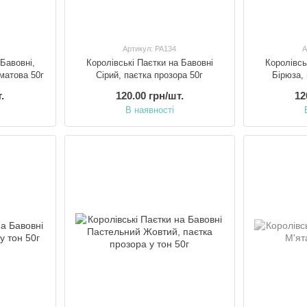
Артикул: PA134
А
 Бавовні,
Королівські Паєтки на Бавовні
Королівсь
 матова 50г
Сірий, паєтка прозора 50г
Бірюза,
.
120.00 грн/шт.
12
В наявності