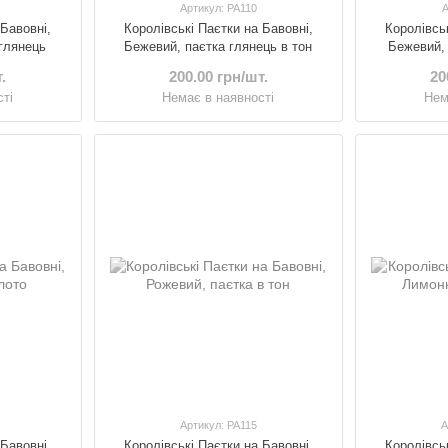
Артикул: PA110
А
 Бавовні,
Королівські Паєтки на Бавовні,
Королівсь
 глянець
Бежевий, паєтка глянець в тон
Бежевий, 
.
200.00 грн/шт.
20
ті
Немає в наявності
Нем
Артикул: PA115
А
 Бавовні,
Королівські Паєтки на Бавовні,
Королівсь