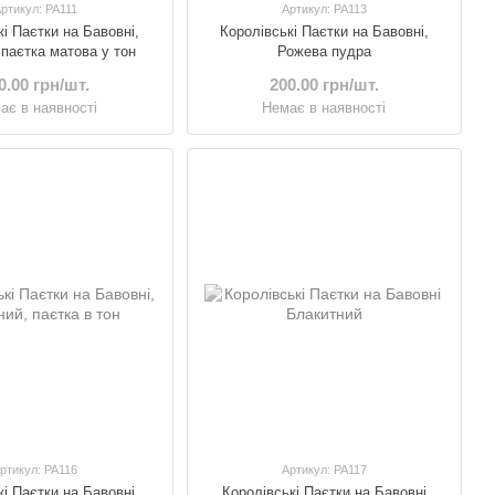
ртикул: PA111
Артикул: PA113
кі Паєтки на Бавовні,
Королівські Паєтки на Бавовні,
паєтка матова у тон
Рожева пудра
0.00 грн/шт.
200.00 грн/шт.
ає в наявності
Немає в наявності
ртикул: PA116
Артикул: PA117
кі Паєтки на Бавовні,
Королівські Паєтки на Бавовні