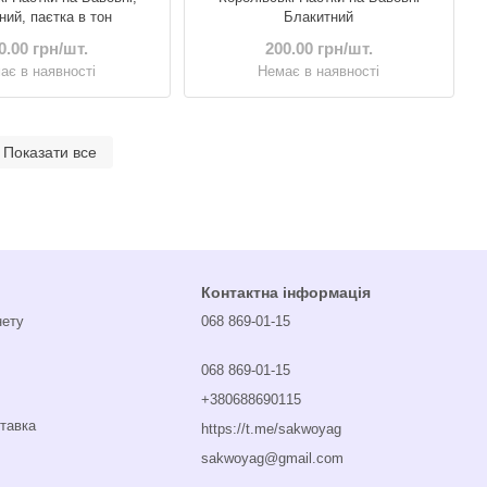
ий, паєтка в тон
Блакитний
0.00 грн/шт.
200.00 грн/шт.
ає в наявності
Немає в наявності
Показати все
Контактна інформація
нету
068 869-01-15
068 869-01-15
+380688690115
ставка
https://t.me/sakwoyag
sakwoyag@gmail.com