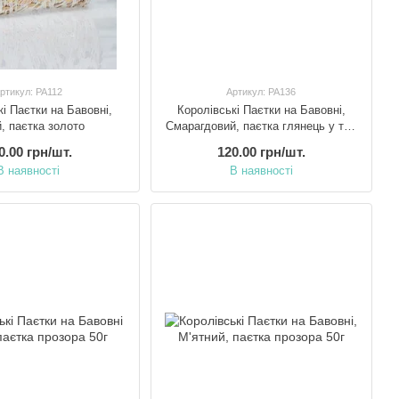
ртикул: PA112
Артикул: PA136
кі Паєтки на Бавовні,
Королівські Паєтки на Бавовні,
, паєтка золото
Смарагдовий, паєтка глянець у тон
50г
0.00 грн/шт.
120.00 грн/шт.
В наявності
В наявності