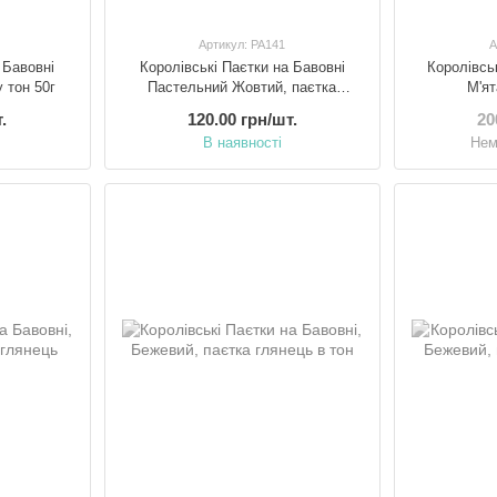
Артикул: PA141
А
 Бавовні
Королівські Паєтки на Бавовні
Королівсь
у тон 50г
Пастельний Жовтий, паєтка
М'ят
прозора у тон 50г
.
120.00 грн/шт.
20
В наявності
Нем