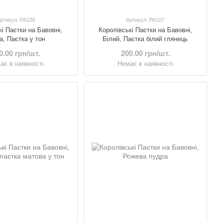
ртикул: PA105
Артикул: PA107
кі Паєтки на Бавовні,
Королівські Паєтки на Бавовні,
а, Паєтка у тон
Білий, Паєтка білий глянець
0.00 грн/шт.
200.00 грн/шт.
ає в наявності
Немає в наявності