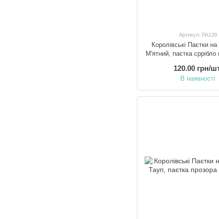
Артикул: PA139
Королівські Паєтки на
М'ятний, паєтка сррібло
120.00 грн/шт
В наявності