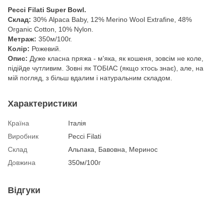
Pecci Filati Super Bowl.
Склад:
30% Alpaca Baby, 12% Merino Wool Extrafine, 48%
Organic Cotton, 10% Nylon.
Метраж:
350м/100г.
Колір:
Рожевий.
Опис:
Дуже класна пряжа - м'яка, як кошеня, зовсім не коле,
підійде чутливим. Зовні як ТОБІАС (якщо хтось знає), але, на
мій погляд, з більш вдалим і натуральним складом.
Характеристики
Країна
Італія
Виробник
Pecci Filati
Склад
Альпака, Бавовна, Меринос
Довжина
350м/100г
Відгуки