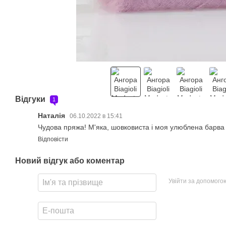
Відгуки
1
Наталiя
06.10.2022 в 15:41
Чудова пряжа! M'яка, шовковиста i моя улюблена барва
Відповісти
Новий відгук або коментар
Увійти за допомого