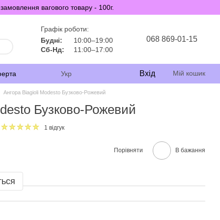
замовлення вагового товару - 100г.
Графік роботи:
068 869-01-15
Будні:
10:00–19:00
Сб-Нд:
11:00–17:00
Вхід
Мій кошик
ферта
Укр
Ангора Biagioli Modesto Бузково-Рожевий
Modesto Бузково-Рожевий
1 відгук
Порівняти
В бажання
ться