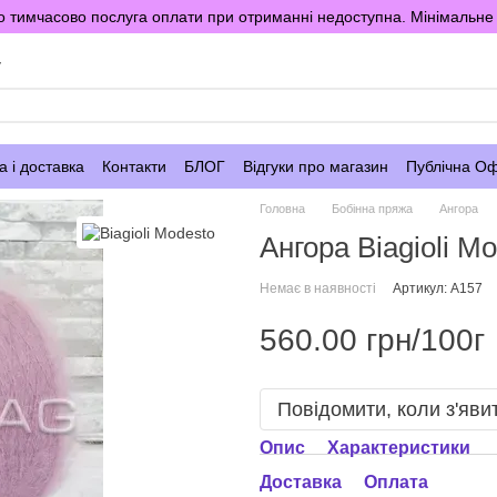
 тимчасово послуга оплати при отриманні недоступна. Мінімальне 
у
 і доставка
Контакти
БЛОГ
Відгуки про магазин
Публічна О
Головна
Бобінна пряжа
Ангора
Ангора Biagioli 
Немає в наявності
Артикул: A157
560.00 грн/100г
Повідомити, коли з'яви
Опис
Характеристики
Доставка
Оплата