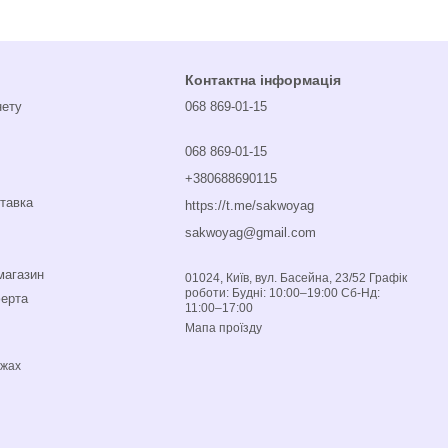
Контактна інформація
нету
068 869-01-15
068 869-01-15
+380688690115
ставка
https://t.me/sakwoyag
sakwoyag@gmail.com
магазин
01024, Київ, вул. Басейна, 23/52 Графік
роботи: Будні: 10:00–19:00 Сб-Нд:
ферта
11:00–17:00
Мапа проїзду
ежах