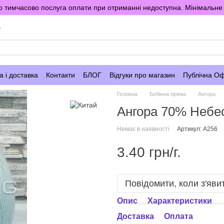
 тимчасово послуга оплати при отриманні недоступна. Мінімальне 
у
 і доставка
Контакти
БЛОГ
Відгуки про магазин
Публічна О
Головна
Бобінна пряжа
Ангора
Ангора 70% Небе
Немає в наявності
Артикул: A256
3.40 грн/г.
Повідомити, коли з'яви
Опис
Характеристики
Доставка
Оплата