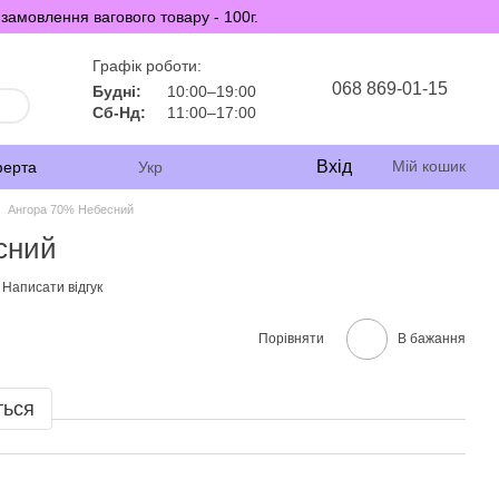
замовлення вагового товару - 100г.
Графік роботи:
068 869-01-15
Будні:
10:00–19:00
Сб-Нд:
11:00–17:00
Вхід
Мій кошик
ферта
Укр
Ангора 70% Небесний
сний
Написати відгук
Порівняти
В бажання
ться