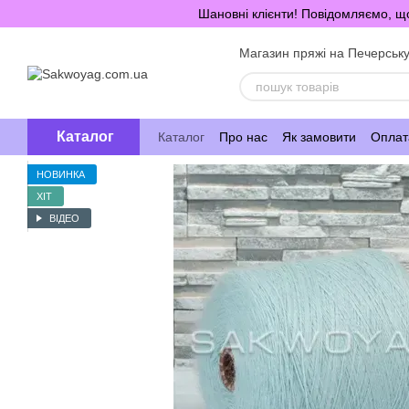
Перейти до основного контенту
Шановні клієнти! Повідомляємо, що
Магазин пряжі на Печерськ
Каталог
Каталог
Про нас
Як замовити
Оплата
НОВИНКА
ХІТ
ВІДЕО