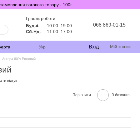
замовлення вагового товару - 100г.
Графік роботи:
068 869-01-15
Будні:
10:00–19:00
Сб-Нд:
11:00–17:00
Вхід
Мій кошик
ферта
Укр
Ангора 80% Рожевий
вий
ти відгук
Порівняти
В бажання