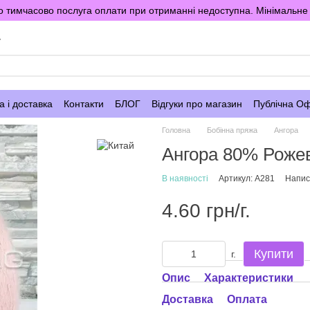
 тимчасово послуга оплати при отриманні недоступна. Мінімальне 
у
 і доставка
Контакти
БЛОГ
Відгуки про магазин
Публічна О
Головна
Бобінна пряжа
Ангора
Ангора 80% Роже
В наявності
Артикул: A281
Написа
4.60 грн/г.
Купити
г.
Опис
Характеристики
Доставка
Оплата