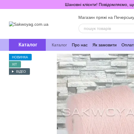
Перейти до основного контенту
Шановні клієнти! Повідомляємо, що
Магазин пряжі на Печерськ
Каталог
Каталог
Про нас
Як замовити
Оплата
НОВИНКА
ХІТ
ВІДЕО