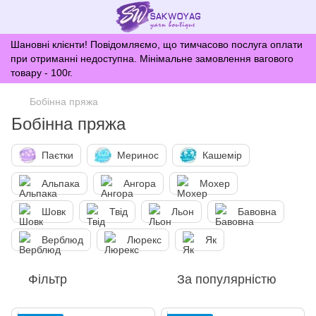
Шановні клієнти! Повідомляємо, що тимчасово послуга оплати
при отриманні недоступна. Мінімальне замовлення вагового
товару - 100г.
Бобінна пряжа
Бобінна пряжа
Паєтки
Меринос
Кашемір
Альпака
Ангора
Мохер
Шовк
Твід
Льон
Бавовна
Верблюд
Люрекс
Як
Фільтр
За популярністю