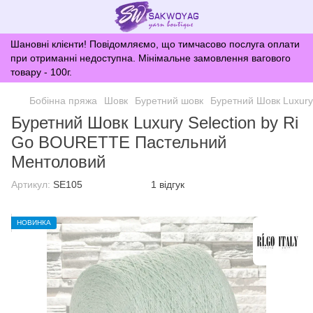
Шановні клієнти! Повідомляємо, що тимчасово послуга оплати
при отриманні недоступна. Мінімальне замовлення вагового
товару - 100г.
Бобінна пряжа
Шовк
Буретний шовк
Буретний Шовк Luxur
Буретний Шовк Luxury Selection by Ri
Go BOURETTE Пастельний
Ментоловий
Артикул:
SE105
1 відгук
НОВИНКА