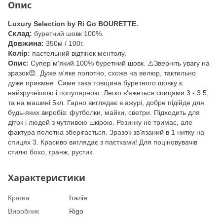
Опис
Luxury Selection by Ri Go BOURETTE.
Склад:
буретний шовк 100%.
Довжина:
350м / 100г.
Колір:
пастельний відтінок ментолу.
Опис:
Супер м'який 100% буретний шовк. ⚠️Зверніть увагу на
зразок😍. Дуже м'яке полотно, схоже на велюр, тактильно
дуже приємне. Саме така товщина буретного шовку є
найзручнішою і популярною. Легко в'яжеться спицями 3 - 3.5,
та на машині 5кл. Гарно виглядає в ажурі, добре підійде для
будь-яких виробів: футболки, майки, светри. Підходить для
діток і людей з чутливою шкірою. Резинку не тримає, але
фактура полотна зберігається. Зразок зв'язаний в 1 нитку на
спицях 3. Красиво виглядає з паєтками! Для поціновувачів
стилю бохо, гранж, рустик.
Характеристики
Країна
Італія
Виробник
Rigo