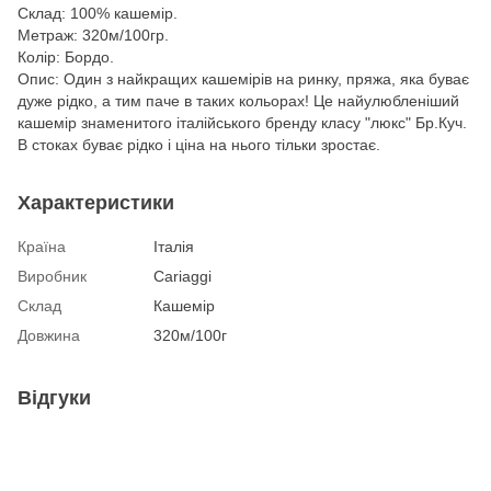
Склад: 100% кашемір.
Метраж: 320м/100гр.
Колір: Бордо.
Опис: Один з найкращих кашемірів на ринку, пряжа, яка буває
дуже рідко, а тим паче в таких кольорах! Це найулюбленіший
кашемір знаменитого італійського бренду класу "люкс" Бр.Куч.
В стоках буває рідко і ціна на нього тільки зростає.
Характеристики
Країна
Італія
Виробник
Cariaggi
Склад
Кашемір
Довжина
320м/100г
Відгуки