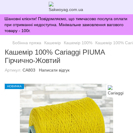
Шановні клієнти! Повідомляємо, що тимчасово послуга оплати
при отриманні недоступна. Мінімальне замовлення вагового
товару - 100г.
Бобінна пряжа
Кашемір
Кашемір 100%
Кашемір 100% Cari
Кашемір 100% Cariaggi PIUMA
Гірчично-Жовтий
Артикул:
CA803
Написати відгук
НОВИНКА