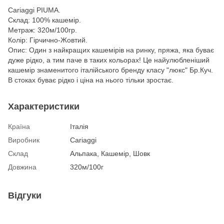
Cariaggi PIUMA.
Склад: 100% кашемір.
Метраж: 320м/100гр.
Колір: Гірчично-Жовтий.
Опис: Один з найкращих кашемірів на ринку, пряжа, яка буває
дуже рідко, а тим паче в таких кольорах! Це найулюбленіший
кашемір знаменитого італійського бренду класу "люкс" Бр.Куч.
В стоках буває рідко і ціна на нього тільки зростає.
Характеристики
Країна
Італія
Виробник
Cariaggi
Склад
Альпака, Кашемір, Шовк
Довжина
320м/100г
Відгуки