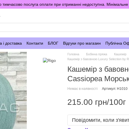
 тимчасово послуга оплати при отриманні недоступна. Мінімальне 
у
 і доставка
Контакти
БЛОГ
Відгуки про магазин
Публічна О
Головна
Бобінна пряжа
Кашемір
Кашемір з бавовною Luxury Selection by 
Кашемір з бавовно
Cassiopea Морсь
Немає в наявності
Артикул: H1010
215.00 грн/100г
Повідомити, коли з'яви