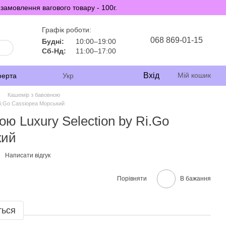
замовлення вагового товару - 100г.
Графік роботи:
068 869-01-15
Будні:
10:00–19:00
Сб-Нд:
11:00–17:00
Вхід
Мій кошик
ферта
Укр
Кашемір з бавовною
Ri.Go Cassiopea Морський
ю Luxury Selection by Ri.Go
кий
Написати відгук
Порівняти
В бажання
ться