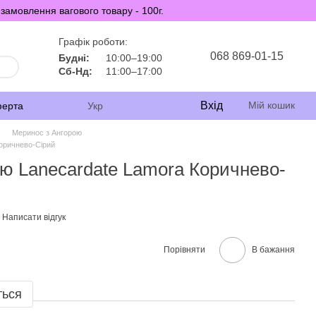
замовлення вагового товару - 100г.
Графік роботи:
068 869-01-15
Будні:
10:00–19:00
Сб-Нд:
11:00–17:00
Вхід
Мій кошик
ферта
Укр
Меринос з Ангорою
оричнево-Сірий
ю Lanecardate Lamora Коричнево-
Написати відгук
Порівняти
В бажання
ться