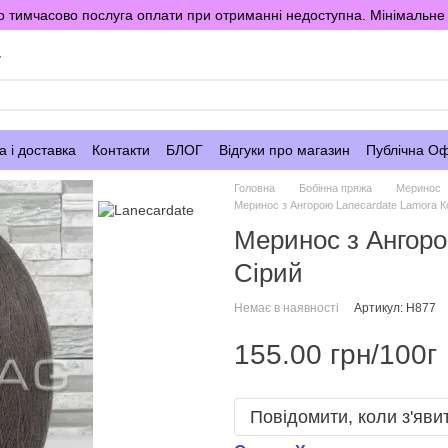
 тимчасово послуга оплати при отриманні недоступна. Мінімальне 
у
 і доставка
Контакти
БЛОГ
Відгуки про магазин
Публічна О
Головна
Бобінна пряжа
Меринос
Меринос з Ангорою Lanecardate Lamora К
Меринос з Ангоро
Сірий
Немає в наявності
Артикул: H877
155.00 грн/100г
Повідомити, коли з'яви