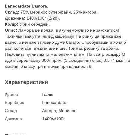
Lanecardate Lamora.
Склад:
75% меринос суперфайн, 25% ангора.
Довжина:
1400/100г (2/28).
Колір:
сірий середній.
Опис:
Ламора це пряжа, в яку неможливо не закохатися!
Тактильні відчуття, як від кашеміру! На ринку ця пряжа вже
давно, з неї вже зв'язано дуже багато. Спробувавши її хоча б
раз, хочеться в'язати ще й ще. Тримає резинку та арани.
Підходить чутливим та маленьким дітям. На светр розміру M
йде в середньому 300г пряжі (3 складення) спиці 3.5 -4 мм. На
машині 5 класу три ниточки при щільності 8.
Характеристики
Країна
Італія
Виробник
Lanecardate
Склад
Ангора, Меринос
Довжина
1400м/100г