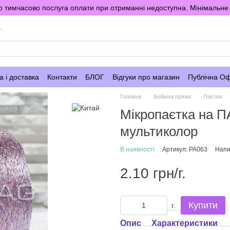
 тимчасово послуга оплати при отриманні недоступна. Мінімальне 
у
 і доставка
Контакти
БЛОГ
Відгуки про магазин
Публічна О
Головна
Бобінна пряжа
Паєтки
Мікропаєтка на П
мультиколор
В наявності
Артикул: PA063
Напи
2.10 грн/г.
Купити
г.
Опис
Характеристики