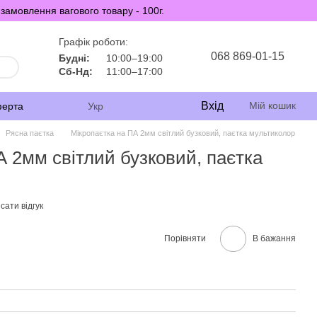
замовлення вагового товару - 100г.
Графік роботи:
068 869-01-15
Будні:
10:00–19:00
Сб-Нд:
11:00–17:00
Вхід
Мій кошик
ферта
Укр
Рясна паєтка
Мікропаєтка на ПА 2мм світлий бузковий, паєтка мультиколор
А 2мм світлий бузковий, паєтка
сати відгук
Порівняти
В бажання