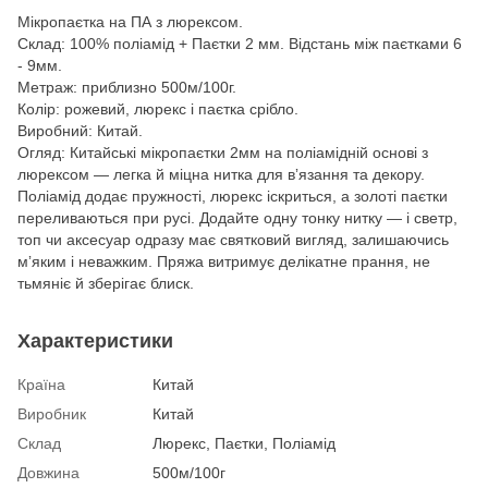
Мікропаєтка на ПА з люрексом.
Склад: 100% поліамід + Паєтки 2 мм. Відстань між паєтками 6
- 9мм.
Метраж: приблизно 500м/100г.
Колір: рожевий, люрекс і паєтка срібло.
Виробний: Китай.
Огляд: Китайські мікропаєтки 2мм на поліамідній основі з
люрексом — легка й міцна нитка для вʼязання та декору.
Поліамід додає пружності, люрекс іскриться, а золоті паєтки
переливаються при русі. Додайте одну тонку нитку — і светр,
топ чи аксесуар одразу має святковий вигляд, залишаючись
мʼяким і неважким. Пряжа витримує делікатне прання, не
тьмяніє й зберігає блиск.
Характеристики
Країна
Китай
Виробник
Китай
Склад
Люрекс, Паєтки, Поліамід
Довжина
500м/100г