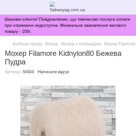
Шановні клієнти! Повідомляємо, що тимчасово послуга оплати
при отриманні недоступна. Мінімальне замовлення вагового
товару - 100г.
Бобінна пряжа
Мохер
Мохер з поліамідом
Мохер Filamore
Мохер Filamore Kidnylon80 Бежева
Пудра
Артикул:
M404
Написати відгук