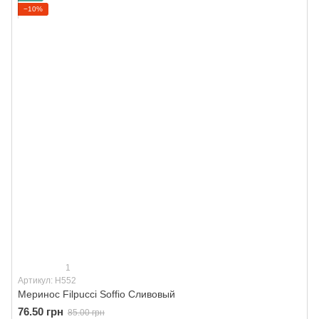
−10%
1
Артикул: H552
Меринос Filpucci Soffio Сливовый
76.50 грн
85.00 грн