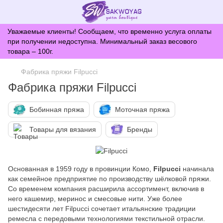
Уважаемые клиенты! Сообщаем, что временно услуга оплаты
при получении недоступна. Минимальный заказ весового
товара – 100г.
Фабрика пряжи Filpucci
Фабрика пряжи Filpucci
Бобинная пряжа
Моточная пряжа
Товары для вязания
Бренды
Основанная в 1959 году в провинции Комо,
Filpucci
начинала
как семейное предприятие по производству шёлковой пряжи.
Со временем компания расширила ассортимент, включив в
него кашемир, меринос и смесовые нити. Уже более
шестидесяти лет Filpucci сочетает итальянские традиции
ремесла с передовыми технологиями текстильной отрасли.