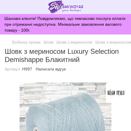
Шановні клієнти! Повідомляємо, що тимчасово послуга оплати
при отриманні недоступна. Мінімальне замовлення вагового
товару - 100г.
Бобінна пряжа
Шовк
Шовк з мериносом
Шовк з мериносом
Шовк з мериносом Luxury Selection
Demishappe Блакитний
Артикул:
H997
Написати відгук