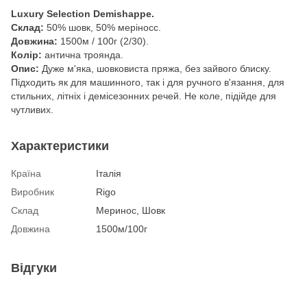
Luxury Selection Demishappe.
Склад:
50% шовк, 50% меріносс.
Довжина:
1500м / 100г (2/30).
Колір:
антична троянда.
Опис:
Дуже м'яка, шовковиста пряжа, без зайвого блиску.
Підходить як для машинного, так і для ручного в'язання, для
стильних, літніх і демісезонних речей. Не коле, підійде для
чутливих.
Характеристики
Країна
Італія
Виробник
Rigo
Склад
Меринос, Шовк
Довжина
1500м/100г
Відгуки