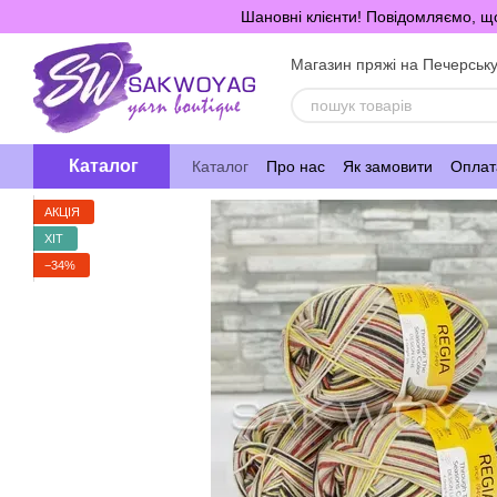
Перейти до основного контенту
Шановні клієнти! Повідомляємо, що
Магазин пряжі на Печерськ
Каталог
Каталог
Про нас
Як замовити
Оплата
АКЦІЯ
ХІТ
−34%