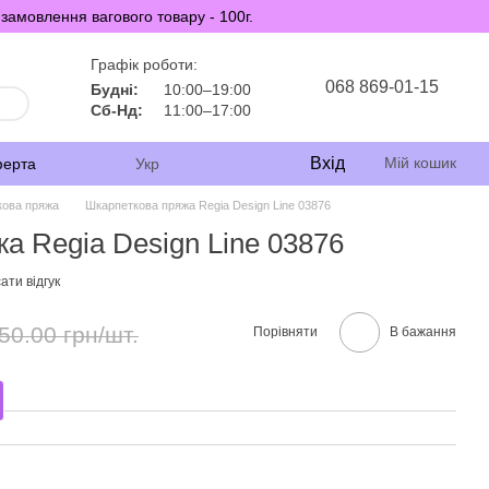
замовлення вагового товару - 100г.
Графік роботи:
068 869-01-15
Будні:
10:00–19:00
Сб-Нд:
11:00–17:00
Вхід
Мій кошик
ферта
Укр
кова пряжа
Шкарпеткова пряжа Regia Design Line 03876
а Regia Design Line 03876
ати відгук
50.00 грн/шт.
Порівняти
В бажання