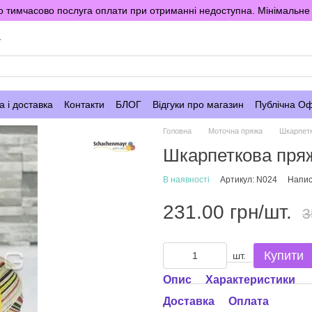
 тимчасово послуга оплати при отриманні недоступна. Мінімальне 
у
 і доставка
Контакти
БЛОГ
Відгуки про магазин
Публічна О
Головна
Моточна пряжа
Шкарпет
Шкарпеткова пряж
В наявності
Артикул: N024
Напис
231.00 грн/шт.
3
Купити
шт.
Опис
Характеристики
Доставка
Оплата