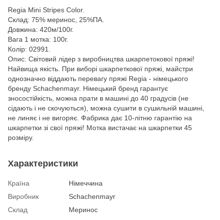
Regia Mini Stripes Color.
Склад: 75% меринос, 25%ПА.
Довжина: 420м/100г.
Вага 1 мотка: 100г.
Колір: 02991.
Опис: Світовий лідер з виробництва шкарпетокової пряжі!
Найвища якість. При виборі шкарпеткової пряжі, майстри
однозначно віддають перевагу пряжі Regia - німецького
бренду Schachenmayr. Німецький бренд гарантує
зносостійкість, можна прати в машині до 40 градусів (не
сідають і не скочуються), можна сушити в сушильній машині,
не линяє і не вигоряє. Фабрика дає 10-літню гарантію на
шкарпетки зі свої пряжі! Мотка вистачає на шкарпетки 45
розміру.
Характеристики
Країна
Німеччина
Виробник
Schachenmayr
Склад
Меринос